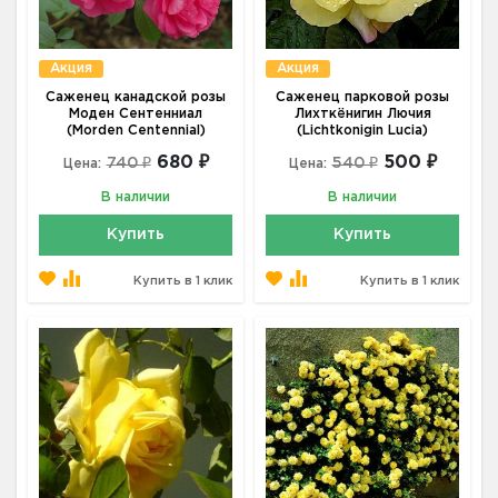
Акция
Акция
Саженец канадской розы
Саженец парковой розы
Моден Сентенниал
Лихткёнигин Лючия
(Morden Centennial)
(Lichtkonigin Lucia)
680 ₽
500 ₽
740 ₽
540 ₽
Цена:
Цена:
В наличии
В наличии
Купить
Купить
Купить в 1 клик
Купить в 1 клик