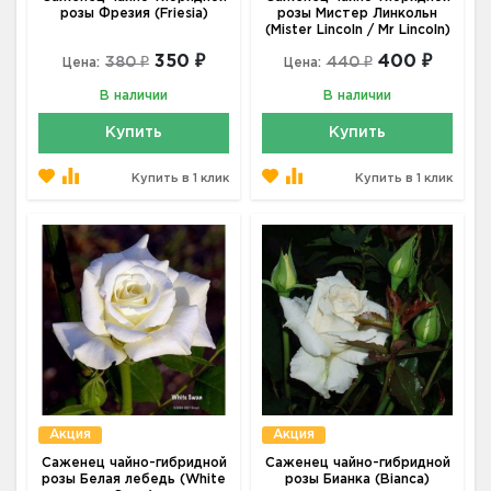
розы Фрезия (Friesia)
розы Мистер Линкольн
(Mister Lincoln / Mr Lincoln)
350 ₽
400 ₽
380 ₽
440 ₽
Цена:
Цена:
В наличии
В наличии
Купить
Купить
Купить в 1 клик
Купить в 1 клик
Акция
Акция
Саженец чайно-гибридной
Саженец чайно-гибридной
розы Белая лебедь (White
розы Бианка (Bianca)