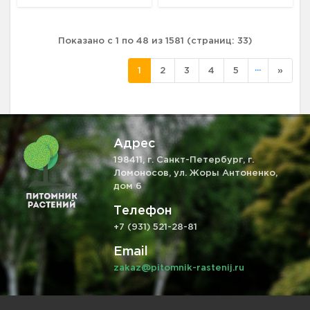
Показано с 1 по 48 из 1581 (страниц: 33)
...
1
2
3
4
5
»
Адрес
198411, г. Санкт-Петербург, г.
Ломоносов, ул. Жоры Антоненко,
дом 6
Телефон
+7 (931) 521-28-81
Email
zakaz@pitomnik-rastenij.ru