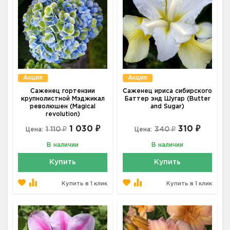
Акция
Акция
Саженец гортензии
Саженец ириса сибирского
крупнолистной Мэджикал
Баттер энд Шугар (Butter
революшен (Мagical
and Sugar)
revolution)
1 030 ₽
310 ₽
1 110 ₽
340 ₽
Цена:
Цена:
В наличии
В наличии
Купить
Купить
Купить в 1 клик
Купить в 1 клик