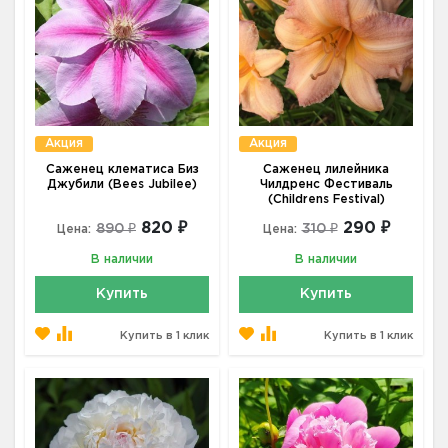
Акция
Акция
Саженец клематиса Биз
Саженец лилейника
Джубили (Bees Jubilee)
Чилдренс Фестиваль
(Сhildrens Festival)
820 ₽
290 ₽
890 ₽
310 ₽
Цена:
Цена:
В наличии
В наличии
Купить
Купить
Купить в 1 клик
Купить в 1 клик