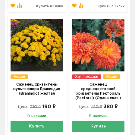
Купить в 1 клик
Купить в 1 клик
Акция
Хит продаж
Акция
Саженец хризантемы
Саженец
мультифлора Браниндио
среднецветковой
(Branindio) желтая
хризантемы Пектораль
(Pectoral) (Оранжевая )
190 ₽
380 ₽
210 ₽
410 ₽
Цена:
Цена:
В наличии
В наличии
Купить
Купить