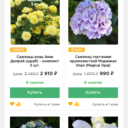
Акция
Акция
Саженцы розы Анни
Саженец гортензии
Дюпрей (шраб) - комплект
крупнолистной Мэджикал
5 шт.
Опал (Magical Opal)
2 910 ₽
990 ₽
3 140 ₽
1 070 ₽
Цена:
Цена:
В наличии
В наличии
Купить
Купить
Купить в 1 клик
Купить в 1 клик