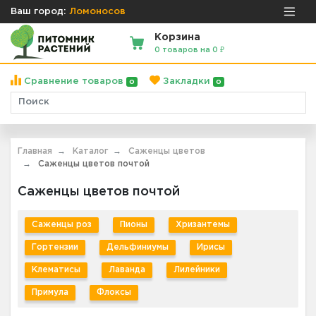
Ваш город:
Ломоносов
Корзина
0 товаров на 0 ₽
Сравнение товаров
Закладки
0
0
Главная
Каталог
Саженцы цветов
Саженцы цветов почтой
Саженцы цветов почтой
Саженцы роз
Пионы
Хризантемы
Гортензии
Дельфиниумы
Ирисы
Клематисы
Лаванда
Лилейники
Примула
Флоксы