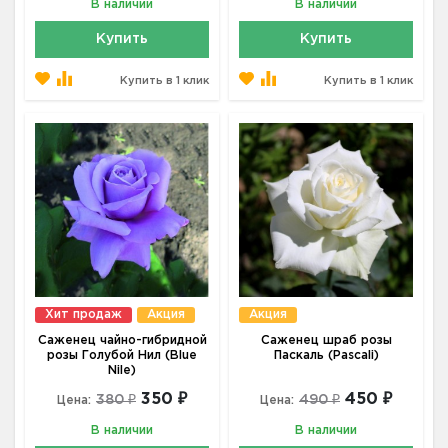
В наличии
В наличии
Купить
Купить
Купить в 1 клик
Купить в 1 клик
Хит продаж
Акция
Акция
Саженец чайно-гибридной
Саженец шраб розы
розы Голубой Нил (Blue
Паскаль (Pascali)
Nile)
350 ₽
450 ₽
380 ₽
490 ₽
Цена:
Цена:
В наличии
В наличии