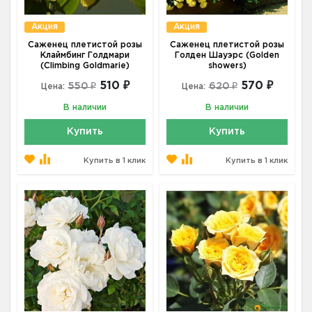
Акция
Акция
Саженец плетистой розы
Саженец плетистой розы
Клаймбинг Голдмари
Голден Шауэрс (Golden
(Climbing Goldmarie)
showers)
510 ₽
570 ₽
550 ₽
620 ₽
Цена:
Цена:
В наличии
В наличии
Купить
Купить
Купить в 1 клик
Купить в 1 клик