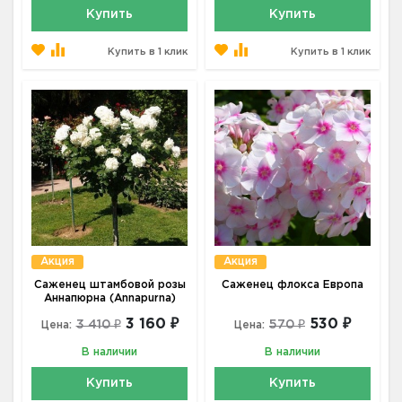
Купить
Купить
Купить в 1 клик
Купить в 1 клик
Акция
Акция
Саженец штамбовой розы
Саженец флокса Европа
Аннапюрна (Annapurna)
3 160 ₽
530 ₽
3 410 ₽
570 ₽
Цена:
Цена:
В наличии
В наличии
Купить
Купить