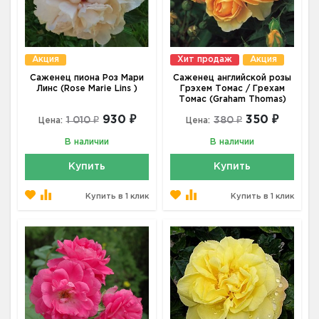
Акция
Хит продаж
Акция
Саженец пиона Роз Мари
Саженец английской розы
Линс (Rose Marie Lins )
Грэхем Томас / Грехам
Томас (Graham Thomas)
930 ₽
350 ₽
1 010 ₽
380 ₽
Цена:
Цена:
В наличии
В наличии
Купить
Купить
Купить в 1 клик
Купить в 1 клик